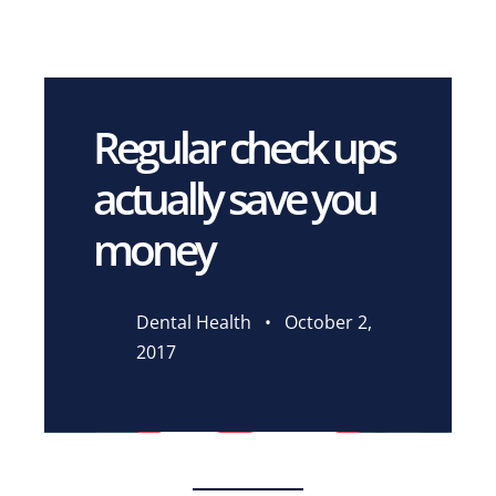
Ir
para
o
conteúdo
Regular check ups
actually save you
money
Dental Health • October 2,
2017