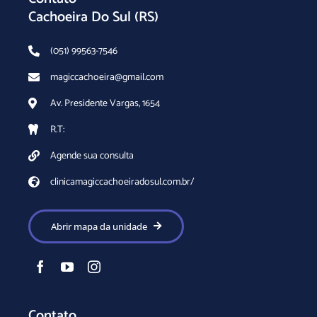
Cachoeira Do Sul (RS)
(051) 99563-7546
magiccachoeira@gmail.com
Av. Presidente Vargas, 1654
R.T:
Agende sua consulta
clinicamagiccachoeiradosul.com.br/
Abrir mapa da unidade
Contato