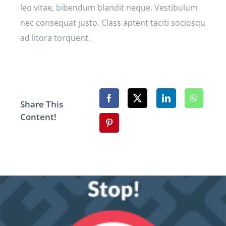
leo vitae, bibendum blandit neque. Vestibulum
nec consequat justo. Class aptent taciti sociosqu
ad litora torquent.
Share This
Content!