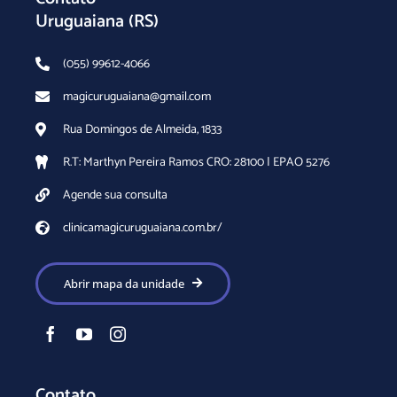
Uruguaiana (RS)
(055) 99612-4066
magicuruguaiana@gmail.com
Rua Domingos de Almeida, 1833
R.T: Marthyn Pereira Ramos CRO: 28100 | EPAO 5276
Agende sua consulta
clinicamagicuruguaiana.com.br/
Abrir mapa da unidade
Contato